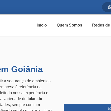
Início
Quem Somos
Redes de
em Goiânia
tir a segurança de ambientes
empresa é referência na
fletindo nossa experiência e
a variedade de
telas de
idades, sempre com um
ificada
pronta para auxiliar na