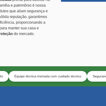
amília e patrimônio é nossa
odutos que aliam segurança e
sólida reputação, garantimos
ficiência, proporcionando a
para manter sua casa e
roteção
do mercado.
uipe técnica treinada com cuidado técnico
Segurança com estil