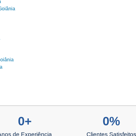
a
Goiânia
a
oiânia
ia
0
+
0
%
Anos de Experiência
Clientes Satisfeito