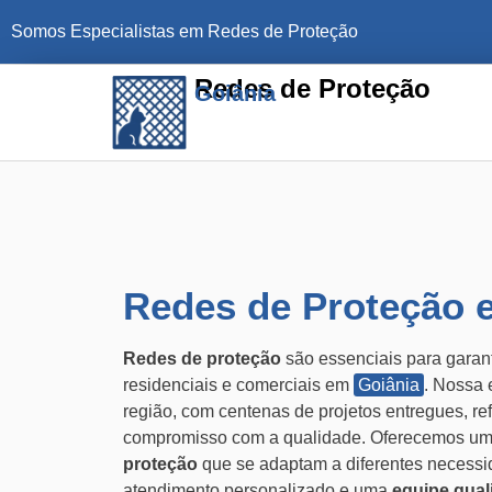
Somos Especialistas em Redes de Proteção
Redes de Proteção
Goiânia
Redes de Proteção 
Redes de proteção
são essenciais para garan
residenciais e comerciais em
Goiânia
. Nossa 
região, com centenas de projetos entregues, re
compromisso com a qualidade. Oferecemos um
proteção
que se adaptam a diferentes necess
atendimento personalizado e uma
equipe qual