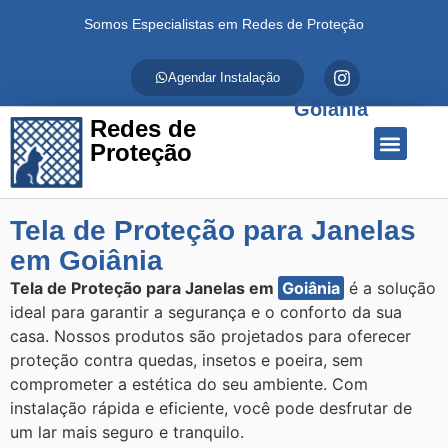
Somos Especialistas em Redes de Proteção
Agendar Instalação
Goiânia
Redes de
Proteção
Quem Somos
Redes de Proteção
Fale Conosco
Tela de Proteção para Janelas
em Goiânia
Tela de Proteção para Janelas em
Goiânia
é a solução
ideal para garantir a segurança e o conforto da sua
casa. Nossos produtos são projetados para oferecer
proteção contra quedas, insetos e poeira, sem
comprometer a estética do seu ambiente. Com
instalação rápida e eficiente, você pode desfrutar de
um lar mais seguro e tranquilo.