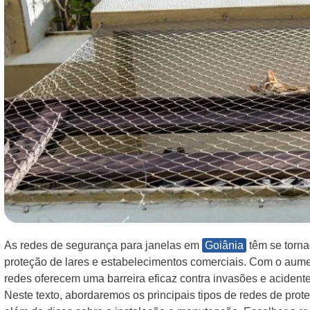
As redes de segurança para janelas em
Goiânia
têm se torna
proteção de lares e estabelecimentos comerciais. Com o aum
redes oferecem uma barreira eficaz contra invasões e acident
Neste texto, abordaremos os principais tipos de redes de pro