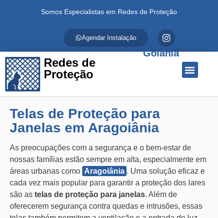
Somos Especialistas em Redes de Proteção
Agendar Instalação
Goiânia
Redes de
Proteção
Quem Somos
Redes de Proteção
Fale Conosco
Telas de Proteção para
Janelas em Aragoiânia
As preocupações com a segurança e o bem-estar de
nossas famílias estão sempre em alta, especialmente em
áreas urbanas como
Aragoiânia
. Uma solução eficaz e
cada vez mais popular para garantir a proteção dos lares
são as
telas de proteção para janelas
. Além de
oferecerem segurança contra quedas e intrusões, essas
telas também permitem a ventilação e a entrada de luz