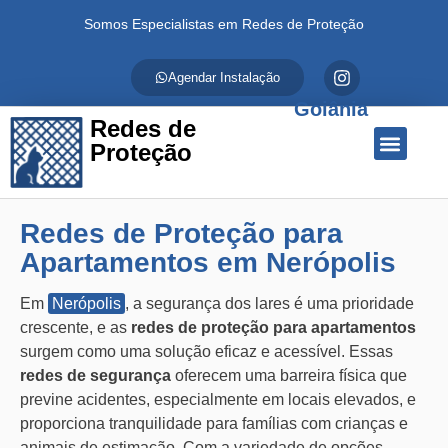
Somos Especialistas em Redes de Proteção
Agendar Instalação
Goiânia
Redes de
Proteção
Quem Somos
Redes de Proteção
Fale Conosco
Redes de Proteção para
Apartamentos em Nerópolis
Em
Nerópolis
, a segurança dos lares é uma prioridade
crescente, e as
redes de proteção para apartamentos
surgem como uma solução eficaz e acessível. Essas
redes de segurança
oferecem uma barreira física que
previne acidentes, especialmente em locais elevados, e
proporciona tranquilidade para famílias com crianças e
animais de estimação. Com a variedade de opções